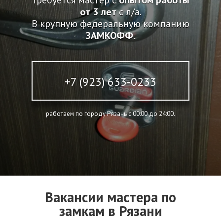
Требуется мастер с
опытом работы
от 3 лет
с л/а.
В крупную федеральную компанию
ЗАМКОФФ
.
+7 (923) 633-0233
работаем по городу Рязань c 00:00 до 24:00.
Вакансии мастера по
замкам в Рязани