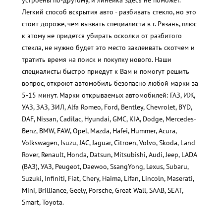
устроены по-другому, и линейка здесь не поможет.
Легкий способ вскрытия авто - разбивать стекло, но это
стоит дороже, чем вызвать специалиста в г. Рязань, плюс
к этому не придется убирать осколки от разбитого
стекла, не нужно будет это место заклеивать скотчем и
тратить время на поиск и покупку нового. Наши
специалисты быстро приедут к Вам и помогут решить
вопрос, откроют автомобиль безопасно любой марки за
5-15 минут. Марки открываемых автомобилей: ГАЗ, ИЖ,
УАЗ, ЗАЗ, ЗИЛ, Alfa Romeo, Ford, Bentley, Chevrolet, BYD,
DAF, Nissan, Cadilac, Hyundai, GMC, KIA, Dodge, Mercedes-
Benz, BMW, FAW, Opel, Mazda, Hafei, Hummer, Acura,
Volkswagen, Isuzu, JAC, Jaguar, Citroen, Volvo, Skoda, Land
Rover, Renault, Honda, Datsun, Mitsubishi, Audi, Jeep, LADA
(ВАЗ), УАЗ, Peugeot, Daewoo, SsangYong, Lexus, Subaru,
Suzuki, Infiniti, Fiat, Chery, Haima, Lifan, Lincoln, Maserati,
Mini, Brilliance, Geely, Porsche, Great Wall, SAAB, SEAT,
Smart, Toyota.